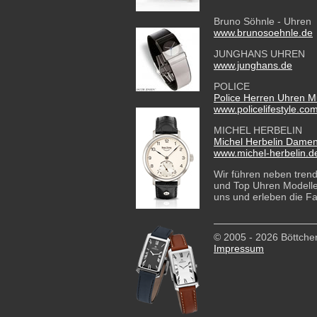
Bruno Söhnle - Uhren
www.brunosoehnle.de
JUNGHANS UHREN
www.junghans.de
POLICE
Police Herren Uhren Mu
www.policelifestyle.co
MICHEL HERBELIN
Michel Herbelin Dame
www.michel-herbelin.d
Wir führen neben tre
und Top Uhren Modell
uns und erleben die Fa
© 2005 - 2026 Böttcher
Impressum