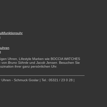
ltifunktionsuhr
m
nuhren
e
ndigen Uhren, Lifestyle Marken wie BOCCIA WATCHES
e von
Bruno Söhnle
und
Jacob Jensen
. Besuchen Sie
szination ihrer ganz persönlichen Uhr.
 Uhren - Schmuck Goslar | Tel.: 05321 / 23 0 28 |